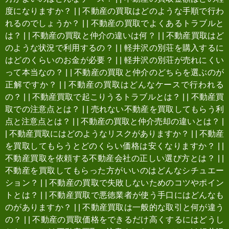
度になりますか？
|
|
不動産の買取はどのような手順で行わ
れるのでしょうか？
|
|
不動産の買取でよくあるトラブルと
は？
|
|
不動産の買取と仲介の違いは何？
|
|
不動産買取はど
のような状況で利用するの？
|
|
軽井沢の別荘を購入するに
はどのくらいのお金が必要？
|
|
軽井沢の別荘が売れにくい
って本当なの？
|
|
不動産の買取と仲介のどちらを選ぶのが
正解ですか？
|
|
不動産の買取はどんなケースで行われる
の？
|
|
不動産買取で起こりうるトラブルとは？
|
|
不動産買
取での注意点とは？
|
|
売れない不動産を買取してもらう利
点と注意点とは？
|
|
不動産の買取と仲介売却の違いとは？
|
|
不動産買取にはどのようなリスクがありますか？
|
|
不動産
を買取してもらうとどのくらい価格は安くなりますか？
|
|
不動産買取を依頼する不動産会社の正しい選び方とは？
|
|
不動産を買取してもらった方がいいのはどんなシチュエー
ション？
|
|
不動産の買取で失敗しないためのコツやポイン
トとは？
|
|
不動産買取で悪徳業者が使う手口にはどんなも
のがありますか？
|
|
不動産買取は一般的な取引と何が違う
の？
|
|
不動産の買取価格をできるだけ高くするにはどうし