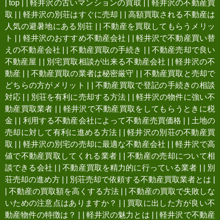
|
top
|
|
軽井沢の古いマンションの買取
|
|
軽井沢の不動産買
取
|
|
軽井沢の別荘はすぐに売却
|
|
高額買取される不動産は
人気の避暑地にある別荘
|
|
不動産を買取してもらうメリッ
ト
|
|
軽井沢のおすすめ不動産会社
|
|
軽井沢で不動産買い替
えの不動産会社
|
|
不動産買取の手続き
|
|
不動産売却で良い
不動産屋
|
|
別宅買取相談が出来る不動産会社
|
|
軽井沢の不
動産
|
|
不動産買取の業者は秘密厳守
|
|
不動産買取と売却で
どちらの方がメリット
|
|
不動産買取で登記の手続きの相談
対応
|
|
別荘を有利に売却する方法
|
|
軽井沢の物件に強い不
動産買取業者
|
|
軽井沢で不動産買取をしてもらうときに税
金
|
|
利用する不動産会社によって不動産売買価格
|
|
土地の
売却に対して有利に進める方法
|
|
軽井沢の別荘の不動産買
取
|
|
軽井沢の別宅の売却に最適な不動産会社
|
|
軽井沢で高
値で不動産買取してくれる業者
|
|
不動産の売却について相
談できる会社
|
|
不動産買取を精力的に行っている業者
|
|
別
荘売却の進め方
|
|
別荘売却で依頼する不動産買取業者とは
|
|
不動産の買取額を高くする方法
|
|
不動産の買取で失敗しな
いための注意点はありますか？
|
|
買取に出した方が良い不
動産物件の特徴は？
|
|
軽井沢の魅力とは
|
|
軽井沢で不動産