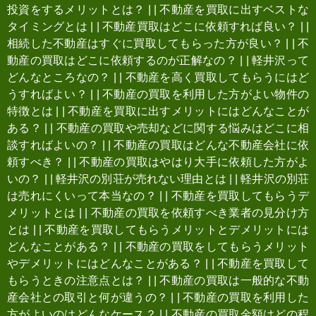
投資をするメリットとは？
|
|
不動産を買取に出すベストな
タイミングとは
|
|
不動産買取はどこに依頼すれば良い？
|
|
相続した不動産はすぐに買取してもらった方が良い？
|
|
不
動産の買取はどこに依頼するのが正解なの？
|
|
軽井沢って
どんなところなの？
|
|
不動産を高く買取してもらうにはど
うすればよい？
|
|
不動産の買取を利用した方がよい物件の
特徴とは
|
|
不動産を買取に出すメリットにはどんなことが
ある？
|
|
不動産の買取や売却などに関する悩みはどこに相
談すればよいの？
|
|
不動産の買取はどんな不動産会社に依
頼すべき？
|
|
不動産の買取はやはり大手に依頼した方がよ
いの？
|
|
軽井沢の別荘が売れない理由とは
|
|
軽井沢の別荘
は売れにくいって本当なの？
|
|
不動産を買取してもらうデ
メリットとは
|
|
不動産の買取を依頼すべき業者の見分け方
とは
|
|
不動産を買取してもらうメリットとデメリットには
どんなことがある？
|
|
不動産の買取をしてもらうメリット
やデメリットにはどんなことがある？
|
|
不動産を買取して
もらうときの注意点とは？
|
|
不動産の買取は一般的な不動
産会社との取引と何が違うの？
|
|
不動産の買取を利用した
方がよいのはどんなケース？
|
|
不動産の買取金額はどの程